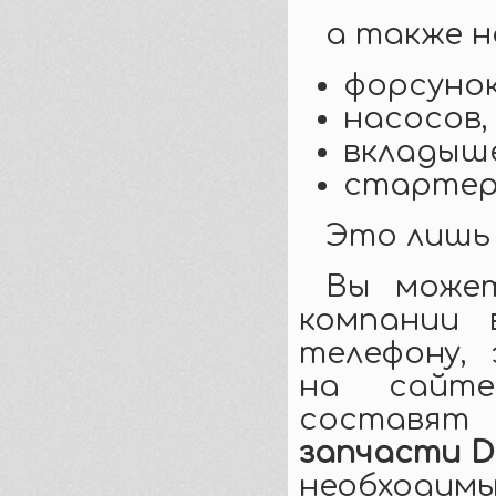
а также 
форсуно
насосов,
вкладыше
стартер
Это лишь 
Вы может
компании 
телефону,
на сайт
составя
запчасти 
необходи