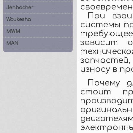
своевремен
Jenbacher
При взаим
Waukesha
системы пр
MWM
требующее
зависит о
MAN
техническ
запчастей
износу в п
Почему д
стоит пр
производ
оригинал
двигате
электронны