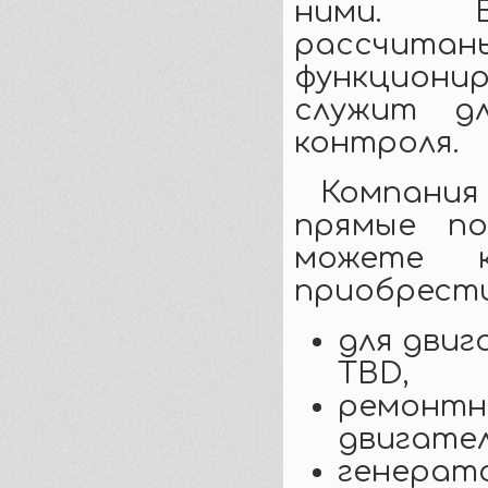
ними. В
рассчи
функциони
служит дл
контроля.
Компани
прямые по
можете 
приобрест
для двиг
TBD,
ремонтны
двигател
генерат