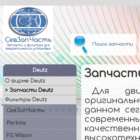
СевЗапЧасть
Поиск запчасти
Запчасти и фильтры для
энергетических установок
Deutz
Запчасти
О фирме Deutz
Для дви
> Запчасти Deutz
оригинал
Фильтры Deutz
данном се
СевЗапЧасть
совреме
Perkins
качеств
FG Wilson
высокотех