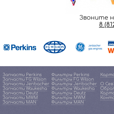
Звоните н
8 (8
Запчасти Perkins
Фильтры Perkins
Карт
Запчасти FG Wilson
Фильтры FG Wilson
Запчасти Jenbacher
Фильтры Jenbacher
О Се
Запчасти Waukesha
Фильтры Waukesha
Обрат
Запчасти Deutz
Фильтры Deutz
Карта
Запчасти MWM
Фильтры MWM
Конт
Запчасти MAN
Фильтры MAN